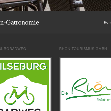
nn-Gatronomie
Ho
BURGRADWEG
RHÖN TOURISMUS GMBH